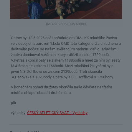
IMG-20260513-WA0003
Ostrov byl 13.5.2026 opět pořadatelem OMJ KK mladšího žactva
ve vícebojích a zároveň 1.kola OMD této kategorie. Za chladného a
deštivého počasí se našim svěřencům nadmíru dařilo. Mladšímu
žactvu dominoval A.Ašman, který zvítězil a získal 1720bodů.
V.Petráš skončil pátý se ziskem 1188bodů a hned za ním byl šestý
M.Aišman se ziskem 1166bodů. Mezi mladšími žákyněmi byla
první N.S.Doffková se ziskem 2129bodů. Třetí skončila
A.Pacovská s 1823body a pátá byla S.E.Doffková s 1750body.
V konečném pořadí družstev skončila naše děvčata na třetím
místě a chlapci obsadili druhé místo.
ptir
výsledky:
ČESKÝ ATLETICKÝ SVAZ :: Vysledky