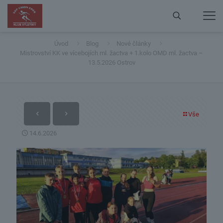
Mistrovství KK ve vícebojích ml. žactva + 1.kolo OMD
ml. žactva – 13.5.2026 Ostrov
Úvod
Blog
Nové články
Mistrovství KK ve vícebojích ml. žactva + 1.kolo OMD ml. žactva –
13.5.2026 Ostrov
Vše
14.6.2026