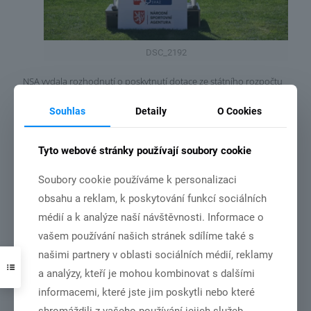
DSC_2192
NSA vydala rozhodnutí o poskytnutí dotace ze státního rozpočtu
České republiky pro náš klub
Souhlas
Detaily
O Cookies
Číst více
Tyto webové stránky používají soubory cookie
Soubory cookie používáme k personalizaci
obsahu a reklam, k poskytování funkcí sociálních
3.7.2026
médií a k analýze naší návštěvnosti. Informace o
vašem používání našich stránek sdílíme také s
našimi partnery v oblasti sociálních médií, reklamy
a analýzy, kteří je mohou kombinovat s dalšími
informacemi, které jste jim poskytli nebo které
DSC01001