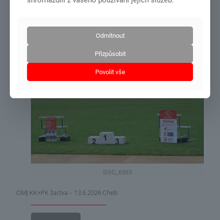
shromáždili z vašeho používání jejich služeb.
MČR dorost+junioři – Olomouc 27.6.-28.6.2026
Odmítnout
Číst více
Přizpůsobit
Povolit vše
21.6.2026
DSC_6565
OMJ KK+PK žactva – 13.6.2026 Cheb