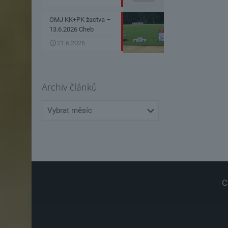
OMJ KK+PK žactva –
13.6.2026 Cheb
21.6.2026
Archiv článků
Archiv
článků
C