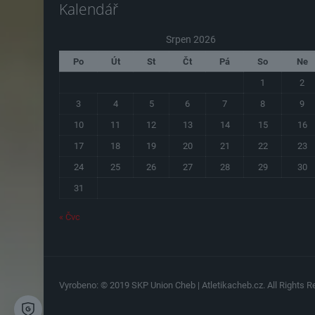
Kalendář
Srpen 2026
Po
Út
St
Čt
Pá
So
Ne
1
2
3
4
5
6
7
8
9
10
11
12
13
14
15
16
17
18
19
20
21
22
23
24
25
26
27
28
29
30
31
« Čvc
Vyrobeno: © 2019 SKP Union Cheb | Atletikacheb.cz. All Rights Re