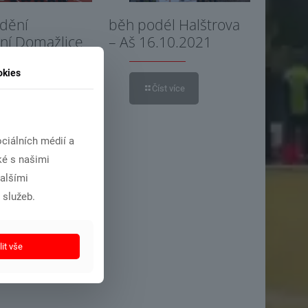
edění
běh podél Halštrova
ní Domažlice
– Aš 16.10.2021
÷30.10.2021
okies
Číst více
íst více
ciálních médií a
ké s našimi
dalšími
 služeb.
it vše