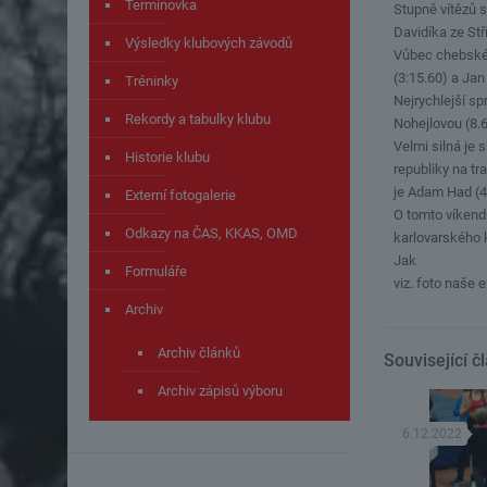
Termínovka
Stupně vítězů 
Davidíka ze Stř
Výsledky klubových závodů
Vůbec chebské b
(3:15.60) a Jan
Tréninky
Nejrychlejší sp
Rekordy a tabulky klubu
Nohejlovou (8.6
Velmi silná je 
Historie klubu
republiky na tr
je Adam Had (41
Externí fotogalerie
O tomto víkend
Odkazy na ČAS, KKAS, OMD
karlovarského 
Jak
Formuláře
viz. foto naše e
Archiv
Archiv článků
Související č
Archiv zápisů výboru
6.12.2022