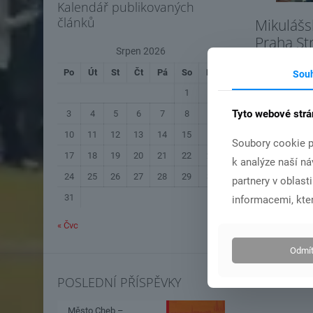
Kalendář publikovaných
článků
Mikulášs
Praha S
Srpen 2026
3.12.20
Po
Út
St
Čt
Pá
So
Ne
Sou
1
2
Čís
Tyto webové strá
3
4
5
6
7
8
9
10
11
12
13
14
15
16
Soubory cookie p
17
18
19
20
21
22
23
k analýze naší n
24
25
26
27
28
29
30
partnery v oblast
31
informacemi, kter
« Čvc
Odmít
POSLEDNÍ PŘÍSPĚVKY
Město Cheb –