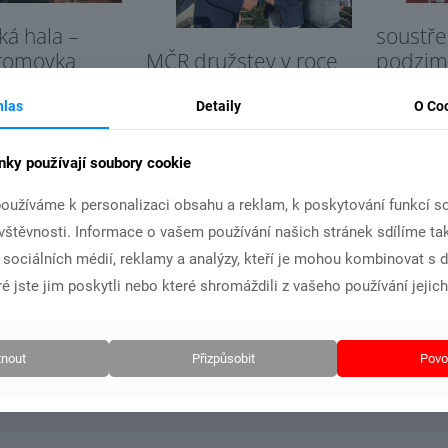
ká hala –
soustř
MČR družstev v roce
tromovka
podzim
2022 bude v Chebu.
22
26.10.
hlas
Detaily
O Co
Číst více
t více
Č
nky používají soubory cookie
oužíváme k personalizaci obsahu a reklam, k poskytování funkcí so
ávštěvnosti. Informace o vašem používání našich stránek sdílíme ta
i sociálních médií, reklamy a analýzy, kteří je mohou kombinovat s 
é jste jim poskytli nebo které shromáždili z vašeho používání jejich
nout
Přizpůsobit
Povol