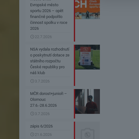
Evropské město
sportu 2026 – opět
finančně podpořilo
činnost spolku v roce
2026
22.7.2026
NSA vydala rozhodnutí
o poskytnutí dotace ze
státního rozpočtu
České republiky pro
náš klub
3.7.2026
MČR dorost+junioři –
Olomouc
27.6.-28.6.2026
3.7.2026
zápis 6/2026
21.6.2026