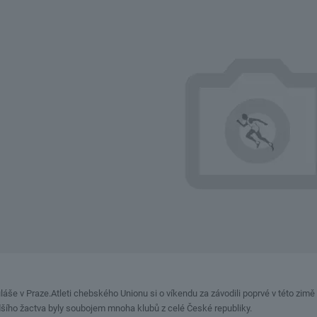
uláše v Praze.Atleti chebského Unionu si o víkendu za závodili poprvé v této zi
dšího žactva byly soubojem mnoha klubů z celé České republiky.