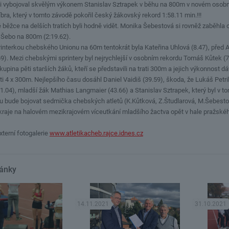
si vybojoval skvělým výkonem Stanislav Sztrapek v běhu na 800m v novém osobní
íbra, který v tomto závodě pokořil český žákovský rekord 1:58.11 min.!!!
ěžce na delších tratích byli hodně vidět. Monika Šebestová si rovněž zaběhla o
 Šebo na 800m (2:19.62).
rinterkou chebského Unionu na 60m tentokrát byla Kateřina Uhlová (8.47), před 
9). Mezi chebskými sprintery byl nejrychlejší v osobním rekordu Tomáš Kůtek (7
skupina pěti starších žáků, kteří se představili na trati 300m a jejich výkonnost d
ati 4 x 300m. Nejlepšího času dosáhl Daniel Vaidiš (39.59), škoda, že Lukáš Petr
.04), mladší žák Mathias Langmaier (43.66) a Stanislav Sztrapek, který byl v to
u bude bojovat sedmička chebských atletů (K.Kůtková, Z.Študlarová, M.Šebestová
kraje na halovém mezikrajovém víceutkání mladšího žactva opět v hale pražskéh
xterní fotogalerie
www.atletikacheb.rajce.idnes.cz
lánky
14.11.2021
31.10.2021