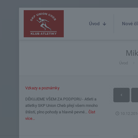
Úvod
Nové čl
Mik
Úvod
Vzkazy a poznámky
DĚKUJEME VŠEM ZA PODPORU - Atleti a
atletky SKP Union Cheb přejí všem mnoho
štěstí, plno pohody a hlavně pevné…
Číst
10.12.201
více…