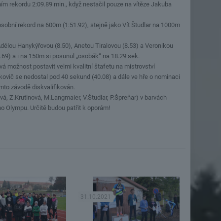
m rekordu 2:09.89 min., když nestačil pouze na vítěze Jakuba
sobní rekord na 600m (1:51.92), stejně jako Vít Študlar na 1000m
Adélou Hanykýřovou (8.50), Anetou Tiralovou (8.53) a Veronikou
.69) a i na 150m si posunul „osobák“ na 18.29 sek.
ává možnost postavit velmi kvalitní štafetu na mistrovství
ikovič se nedostal pod 40 sekund (40.08) a dále ve hře o nominaci
mto závodě diskvalifikován.
, Z.Krutinová, M.Langmaier, V.Študlar, P.Špreňar) v barvách
o Olympu. Určitě budou patřit k oporám!
31.10.2021