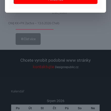
DSC_6565
OMJ KK+PK žactva – 13.6.2026 Cheb
Číst více
Chcete vyrobit podobné www stránky
kontaktujte
Designrepublic.cz
Kalendář
Srpen 2026
Po
Út
St
Čt
Pá
So
Ne