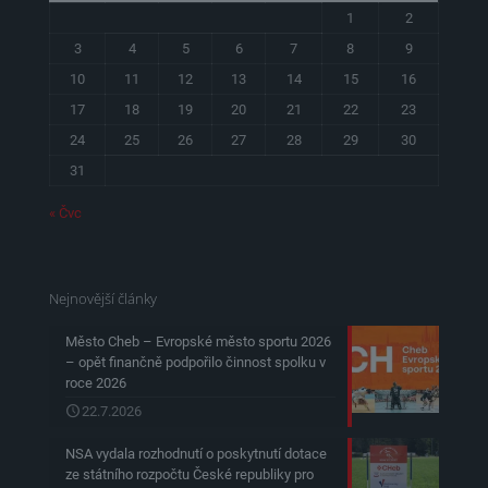
1
2
3
4
5
6
7
8
9
10
11
12
13
14
15
16
17
18
19
20
21
22
23
24
25
26
27
28
29
30
31
« Čvc
Nejnovější články
Město Cheb – Evropské město sportu 2026
– opět finančně podpořilo činnost spolku v
roce 2026
22.7.2026
NSA vydala rozhodnutí o poskytnutí dotace
ze státního rozpočtu České republiky pro