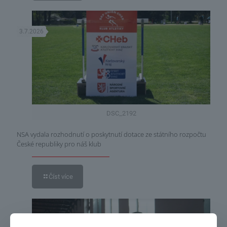
3.7.2026
DSC_2192
NSA vydala rozhodnutí o poskytnutí dotace ze státního rozpočtu
České republiky pro náš klub
Číst více
3.7.2026