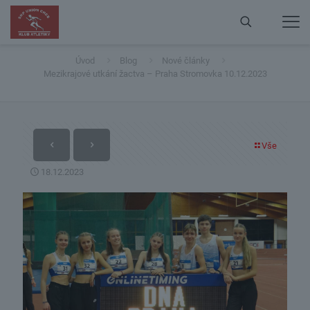
Mezikrajové utkání žactva – Praha Stromovka
10.12.2023
Úvod
Blog
Nové články
Mezikrajové utkání žactva – Praha Stromovka 10.12.2023
Vše
18.12.2023