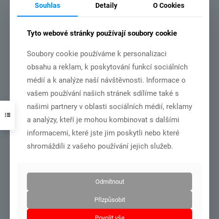
Souhlas
Detaily
O Cookies
Tyto webové stránky používají soubory cookie
Soubory cookie používáme k personalizaci
obsahu a reklam, k poskytování funkcí sociálních
DSC01001
médií a k analýze naší návštěvnosti. Informace o
MČR dorost+junioři – Olomouc 27.6.-28.6.2026
vašem používání našich stránek sdílíme také s
našimi partnery v oblasti sociálních médií, reklamy
a analýzy, kteří je mohou kombinovat s dalšími
Číst více
informacemi, které jste jim poskytli nebo které
shromáždili z vašeho používání jejich služeb.
21.6.2026
Odmítnout
Přizpůsobit
Povolit vše