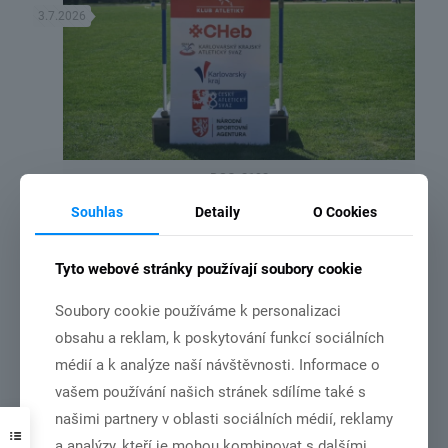
3.7.2026
DSC_2192
Souhlas
Detaily
O Cookies
NSA vydala rozhodnutí o poskytnutí dotace ze státního rozpočtu
České republiky pro náš klub
Tyto webové stránky používají soubory cookie
Číst více
Soubory cookie používáme k personalizaci
obsahu a reklam, k poskytování funkcí sociálních
médií a k analýze naší návštěvnosti. Informace o
3.7.2026
vašem používání našich stránek sdílíme také s
našimi partnery v oblasti sociálních médií, reklamy
a analýzy, kteří je mohou kombinovat s dalšími