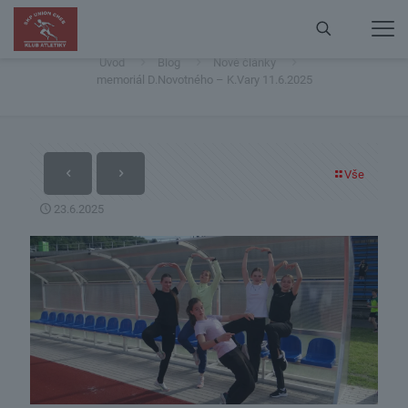
memoriál D.Novotného – K.Vary 11.6.2025
Úvod
Blog
Nové články
memoriál D.Novotného – K.Vary 11.6.2025
Vše
23.6.2025