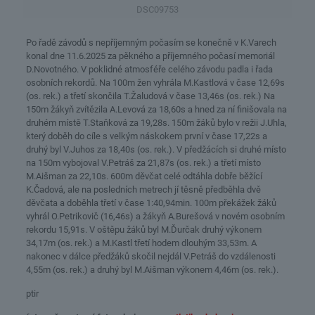
DSC09753
Po řadě závodů s nepříjemným počasím se konečně v K.Varech
konal dne 11.6.2025 za pěkného a příjemného počasí memoriál
D.Novotného. V poklidné atmosféře celého závodu padla i řada
osobních rekordů. Na 100m žen vyhrála M.Kastlová v čase 12,69s
(os. rek.) a třetí skončila T.Žaludová v čase 13,46s (os. rek.) Na
150m žákyň zvítězila A.Levová za 18,60s a hned za ní finišovala na
druhém místě T.Staňková za 19,28s. 150m žáků bylo v režii J.Uhla,
který doběh do cíle s velkým náskokem první v čase 17,22s a
druhý byl V.Juhos za 18,40s (os. rek.). V předžácích si druhé místo
na 150m vybojoval V.Petráš za 21,87s (os. rek.) a třetí místo
M.Aišman za 22,10s. 600m děvčat celé odtáhla dobře běžící
K.Čadová, ale na posledních metrech jí těsně předběhla dvě
děvčata a doběhla třetí v čase 1:40,94min. 100m překážek žáků
vyhrál O.Petrikovič (16,46s) a žákyň A.Burešová v novém osobním
rekordu 15,91s. V oštěpu žáků byl M.Ďurčak druhý výkonem
34,17m (os. rek.) a M.Kastl třetí hodem dlouhým 33,53m. A
nakonec v dálce předžáků skočil nejdál V.Petráš do vzdálenosti
4,55m (os. rek.) a druhý byl M.Aišman výkonem 4,46m (os. rek.).
ptir