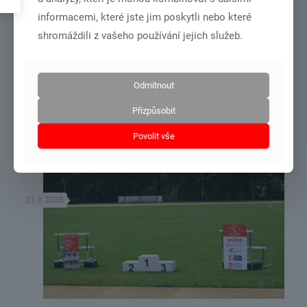
informacemi, které jste jim poskytli nebo které
shromáždili z vašeho používání jejich služeb.
DSC01001
Odmítnout
MČR dorost+junioři – Olomouc 27.6.-28.6.2026
Přizpůsobit
Povolit vše
Číst více
21.6.2026