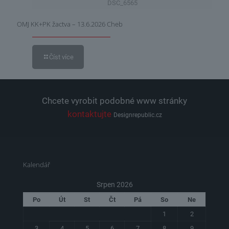
DSC_6565
OMJ KK+PK žactva – 13.6.2026 Cheb
Číst více
Chcete vyrobit podobné www stránky
kontaktujte
Designrepublic.cz
Kalendář
Srpen 2026
Po
Út
St
Čt
Pá
So
Ne
1
2
3
4
5
6
7
8
9