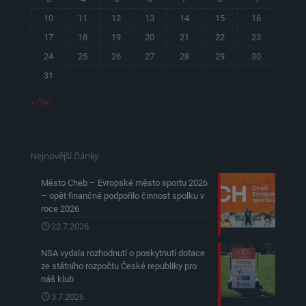
10
11
12
13
14
15
16
17
18
19
20
21
22
23
24
25
26
27
28
29
30
31
« Čvc
Nejnovější články
Město Cheb – Evropské město sportu 2026
– opět finančně podpořilo činnost spolku v
roce 2026
22.7.2026
NSA vydala rozhodnutí o poskytnutí dotace
ze státního rozpočtu České republiky pro
náš klub
3.7.2026