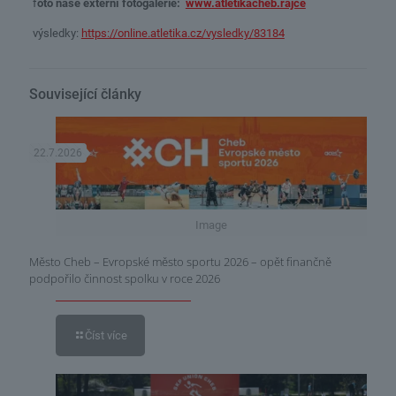
f
oto naše externí fotogalerie:
www.atletikacheb.rajce
výsledky:
https://online.atletika.cz/vysledky/83184
Související články
22.7.2026
Image
Město Cheb – Evropské město sportu 2026 – opět finančně
podpořilo činnost spolku v roce 2026
Číst více