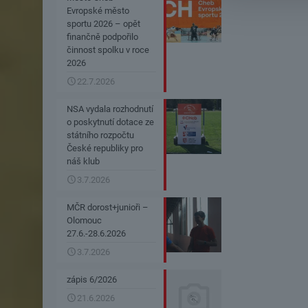
Evropské město
sportu 2026 – opět
finančně podpořilo
činnost spolku v roce
2026
22.7.2026
NSA vydala rozhodnutí
o poskytnutí dotace ze
státního rozpočtu
České republiky pro
náš klub
3.7.2026
MČR dorost+junioři –
Olomouc
27.6.-28.6.2026
3.7.2026
zápis 6/2026
21.6.2026