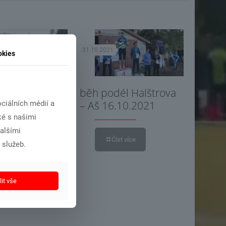
31.10.2021
okies
edění
běh podél Halštrova
ní Domažlice
– Aš 16.10.2021
ciálních médií a
÷30.10.2021
ké s našimi
dalšími
Číst více
 služeb.
íst více
it vše