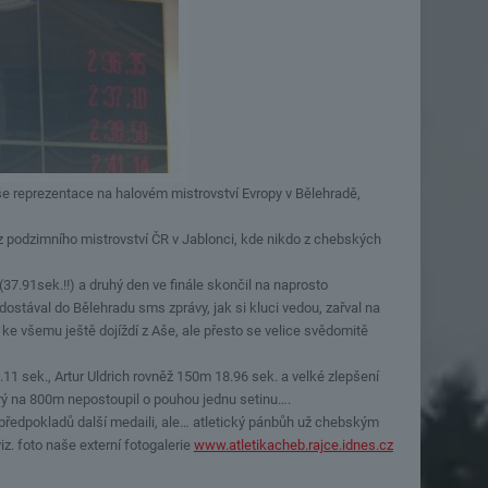
še reprezentace na halovém mistrovství Evropy v Bělehradě,
ci z podzimního mistrovství ČR v Jablonci, kde nikdo z chebských
37.91sek.!!) a druhý den ve finále skončil na naprosto
dostával do Bělehradu sms zprávy, jak si kluci vedou, zařval na
 ke všemu ještě dojíždí z Aše, ale přesto se velice svědomitě
.11 sek., Artur Uldrich rovněž 150m 18.96 sek. a velké zlepšení
rý na 800m nepostoupil o pouhou jednu setinu….
h předpokladů další medaili, ale… atletický pánbůh už chebským
iz. foto naše externí fotogalerie
www.atletikacheb.rajce.idnes.cz