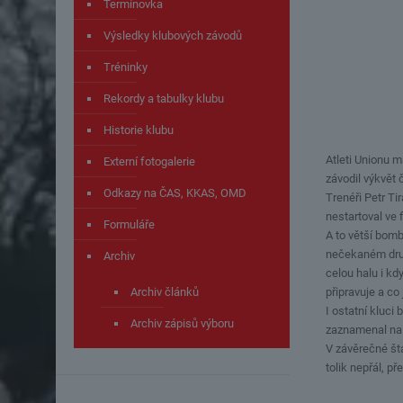
Termínovka
Výsledky klubových závodů
Tréninky
Rekordy a tabulky klubu
Historie klubu
Atleti Unionu m
Externí fotogalerie
závodil výkvět 
Odkazy na ČAS, KKAS, OMD
Trenéři Petr Ti
nestartoval ve 
Formuláře
A to větší bomb
nečekaném druhé
Archiv
celou halu i kd
Archiv článků
připravuje a co
I ostatní kluci
Archiv zápisů výboru
zaznamenal na 
V závěrečné šta
tolik nepřál, p