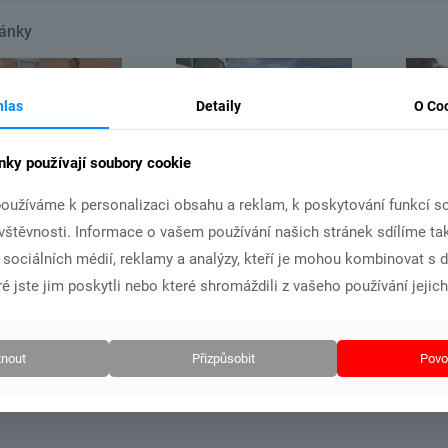
lánky
14.11.2021
31.10.2021
hlas
Detaily
O Co
nky používají soubory cookie
ká hala –
soustř
MČR družstev v roce
tromovka
podzim
oužíváme k personalizaci obsahu a reklam, k poskytování funkcí so
2022 bude v Chebu.
22
26.10.
ávštěvnosti. Informace o vašem používání našich stránek sdílíme ta
i sociálních médií, reklamy a analýzy, kteří je mohou kombinovat s 
é jste jim poskytli nebo které shromáždili z vašeho používání jejich
Číst více
t více
Č
nout
Přizpůsobit
Povol