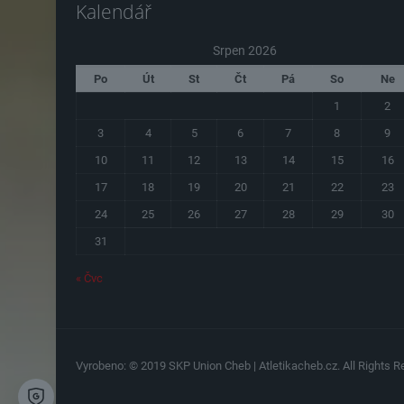
Kalendář
Srpen 2026
Po
Út
St
Čt
Pá
So
Ne
1
2
3
4
5
6
7
8
9
10
11
12
13
14
15
16
17
18
19
20
21
22
23
24
25
26
27
28
29
30
31
« Čvc
Vyrobeno: © 2019 SKP Union Cheb | Atletikacheb.cz. All Rights Re