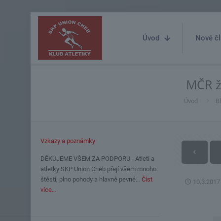
Úvod
Nové čl
MČR ž
Úvod
B
Vzkazy a poznámky
DĚKUJEME VŠEM ZA PODPORU - Atleti a
atletky SKP Union Cheb přejí všem mnoho
štěstí, plno pohody a hlavně pevné…
Číst
10.3.2017
více…