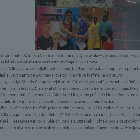
ají stříbrného Sztrapka.Ve stejném termínu, kdy bojovala – velice úspěšně – na
české žákovské atletiky na mistrovství republiky v Praze.
rala a Miloslav Novák odjeli z pěticí borců, kteří se měli pokusit napravit reputa
finále. Jejich ambice a to medailové byli hlavně ve štafetě na 4 x 300m
a byla, když Standa Sztrapek nejdříve zaběhl velký „osobák“ v rozběhu na 300m (
m (!) místě (38.32) a získal stříbrnou medaili. Jeho trenér Jacek Přibáň, který 
yž se momentálně nic nedělo… Standa je kluk, který přišel do klubu před rokem a
 je důležité – ještě má v sobě tu správnou bojovnou atletickou duši!
 běhali skvěle o čemž svědčí jejich osobní rekordy – Lukáš Petrikovič na 150m 18
800m (o pět sekund !!) Jan Šebo (2:11.30). Velkou smůlu měl Daniel Vaidiš, kte
fetě – sestava Petrikovič, Uldrich, Vaidiš a Sztrapek – chtěla podle papírovýc
řesto jejich čtvrté místo bylo skvělou tečkou za velmi úspěšným mistrovstvím.jakv