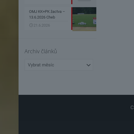
OMJ KK+PK žactva –
13.6.2026 Cheb
21.6.2026
Archiv článků
Archiv
článků
C