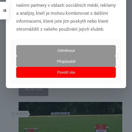
našimi partnery v oblasti sociálních médií, reklamy
3.7.2026
a analýzy, kteří je mohou kombinovat s dalšími
informacemi, které jste jim poskytli nebo které
shromáždili z vašeho používání jejich služeb.
Odmítnout
DSC01001
Přizpůsobit
MČR dorost+junioři – Olomouc 27.6.-28.6.2026
Povolit vše
Číst více
21.6.2026