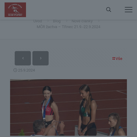
MČR žactva – TřInec 21.9.-22.9.2024
Úvod
Blog
Nové články
MČR žactva – TřInec 21.9.-22.9.2024
Vše
25.9.2024