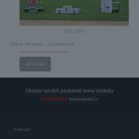
DSC_6565
OMJ KK+PK žactva – 13.6.2026 Cheb
Číst více
Chcete vyrobit podobné www stránky
kontaktujte
Designrepublic.cz
Kalendář