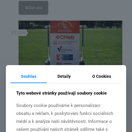
Číst více
3.7.2026
Souhlas
Detaily
O Cookies
DSC_2192
NSA vydala rozhodnutí o poskytnutí dotace ze státního rozpočtu
Tyto webové stránky používají soubory cookie
České republiky pro náš klub
Soubory cookie používáme k personalizaci
obsahu a reklam, k poskytování funkcí sociálních
Číst více
médií a k analýze naší návštěvnosti. Informace o
vašem používání našich stránek sdílíme také s