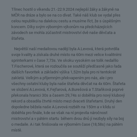
Třinec hostil o víkendu 21.-22.9.2024 nejlepší žáky a žákyně na
MČR na dráze a bylo se na co dívat. Také náš klub se vydal přes
celou republiku na dalekou cestu a musíme říct, že s úspěšným
koncem. Díky svým výborným výkonům na předcházejících
závodech se mohla zúčastnit mistrovství dvě naše děvčata a
štafeta.
Největší naší medailovou nadějí byla A.Levová, která potvrdila
svoje kvality a získala druhé místo na 60m mezi velice kvalitními
sprinterkami v čase 7,73s. Ve skoku vysokém se tolik nedařilo
T.Fischerové, která se rozloučila se soutěží předčasně jako řada
dalších favoritek a základní výška 1,52m byla pro ni tentokrát
zakletá. Velkým a příjemným překvapením pro nás, ale i pro
všechny ostatní kluby byla naše štafeta děvčat na 4x 60m. Štafeta
ve složení A.Levová, K.Fejfarová, A.Burešová a T.Staňková poprvé
překonala hranici 30s a časem 29,74s si doběhla pro nový klubový
rekord a obsadila čtvrté místo mezi dvaceti štafetami. Druhý den
dopoledne běžela naše A.Levová rozběh na 150m a v klidu si
doběhla pro finále, kde se však na ní projevila náročnost
mistrovství a v pátém startu během dvou dnů jí nezbyly síly na boj
o medaile. A i tak finišovala ve výborném čase (18,58s) na pátém
místě.