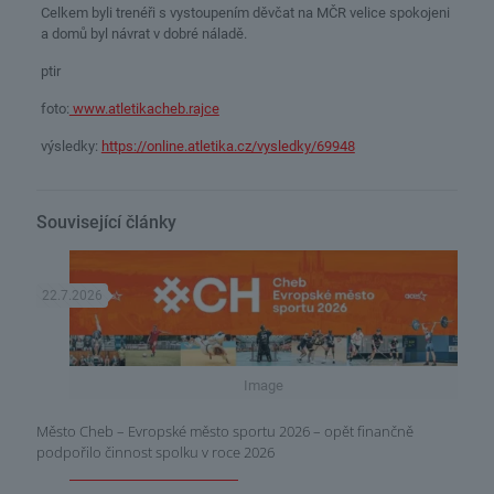
Celkem byli trenéři s vystoupením děvčat na MČR velice spokojeni
a domů byl návrat v dobré náladě.
ptir
foto:
www.atletikacheb.rajce
výsledky:
https://online.atletika.cz/vysledky/69948
Související články
22.7.2026
Image
Město Cheb – Evropské město sportu 2026 – opět finančně
podpořilo činnost spolku v roce 2026