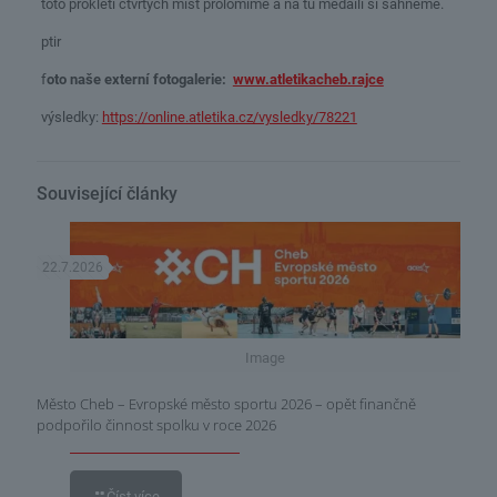
toto prokletí čtvrtých míst prolomíme a na tu medaili si šáhneme.
ptir
f
oto naše externí fotogalerie:
www.atletikacheb.rajce
výsledky:
https://online.atletika.cz/vysledky/78221
Související články
22.7.2026
Image
Město Cheb – Evropské město sportu 2026 – opět finančně
podpořilo činnost spolku v roce 2026
Číst více