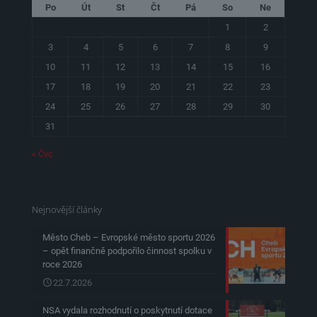
Po
Út
St
Čt
Pá
So
Ne
1
2
3
4
5
6
7
8
9
10
11
12
13
14
15
16
17
18
19
20
21
22
23
24
25
26
27
28
29
30
31
« Čvc
Nejnovější články
Město Cheb – Evropské město sportu 2026
– opět finančně podpořilo činnost spolku v
roce 2026
22.7.2026
NSA vydala rozhodnutí o poskytnutí dotace