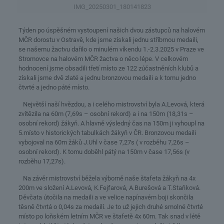
IMG_20250301_180141823
Týden po úspěšném vystoupení našich dvou zástupců na halovém
MČR dorostu v Ostravě, kde jsme získali jednu stříbrnou medaili,
se našemu žactvu dařilo o minulém víkendu 1.-2.3.2025 v Praze ve
Stromovce na halovém MČR žactva o něco lépe. V celkovém
hodnocení jsme obsadili třetí místo ze 122 zúčastněních klubů a
získali jsme dvě zlaté a jednu bronzovou medaili a k tomu jedno
čtvrté a jedno páté místo.
Největší naší hvězdou, a i celého mistrovství byla A.Levová, která
zvítězila na 60m (7,69s – osobní rekord) a i na 150m (18,31s –
osobní rekord) žákyň. A hlavně výsledný čas na 150m ji vyhoupl na
5.místo v historických tabulkách žákyň v ČR. Bronzovou medaili
vybojoval na 60m žáků J.Uhl v čase 7,27s ( v rozběhu 7,26s –
osobní rekord). K tomu doběhl pátý na 150m v čase 17,56s (v
rozběhu 17,27s).
Na závěr mistrovství běžela výborně naše štafeta žákyň na 4x
200m ve složení A.Levová, K.Fejfarová, A.Burešová a T.Staňková.
Děvčata útočila na medaili a ve velice napínavém boji skončila
těsně čtvrtá o 0,04s za medailí. Je to už jejich druhé smolné čtvrté
místo po loňském letním MČR ve štafetě 4x 60m. Tak snad v létě