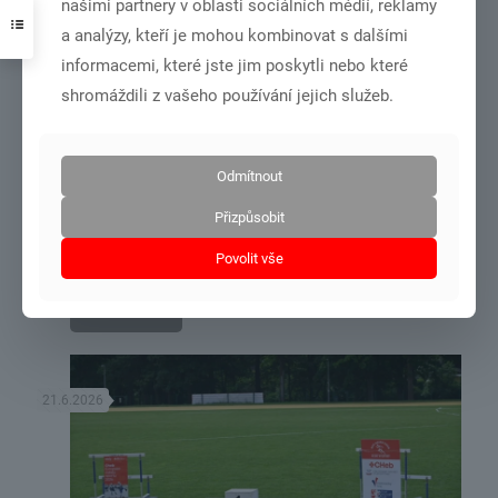
našimi partnery v oblasti sociálních médií, reklamy
3.7.2026
a analýzy, kteří je mohou kombinovat s dalšími
informacemi, které jste jim poskytli nebo které
shromáždili z vašeho používání jejich služeb.
Odmítnout
DSC01001
Přizpůsobit
MČR dorost+junioři – Olomouc 27.6.-28.6.2026
Povolit vše
Číst více
21.6.2026