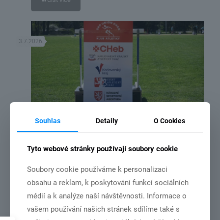
3.7.2026
Souhlas
Detaily
O Cookies
DSC_2192
NSA vydala rozhodnutí o poskytnutí dotace ze státního rozpočtu
Tyto webové stránky používají soubory cookie
České republiky pro náš klub
Soubory cookie používáme k personalizaci
obsahu a reklam, k poskytování funkcí sociálních
Číst více
médií a k analýze naší návštěvnosti. Informace o
vašem používání našich stránek sdílíme také s