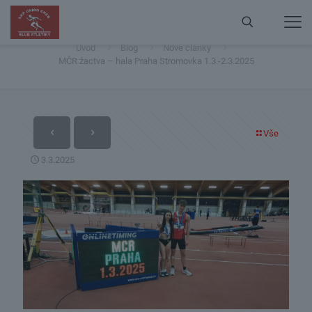
MČR žactva – hala Praha Stromovka 1.3.-2.3.2025
Úvod
Blog
Nové články
MČR žactva – hala Praha Stromovka 1.3.-2.3.2025
Vše
3.3.2025