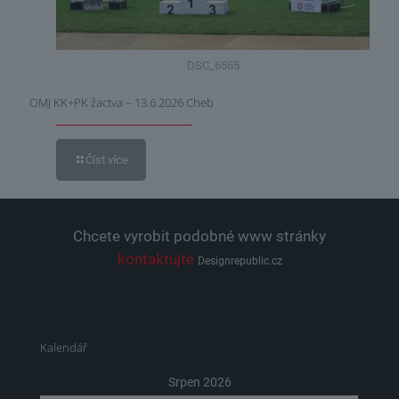
DSC_6565
OMJ KK+PK žactva – 13.6.2026 Cheb
Číst více
Chcete vyrobit podobné www stránky
kontaktujte
Designrepublic.cz
Kalendář
Srpen 2026