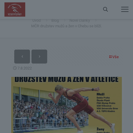
MČR družstev mužů a žen v Chebu se blíží.
Úvod
Blog
Nové články
MČR družstev mužů a žen v Chebu se blíží.
Vše
7.8.2022