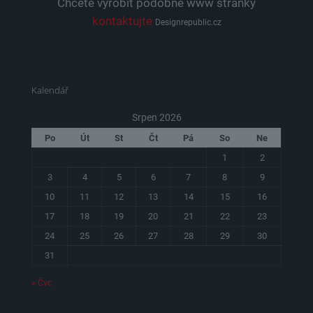
Chcete vyrobit podobné www stránky
kontaktujte
Designrepublic.cz
Kalendář
Srpen 2026
Po
Út
St
Čt
Pá
So
Ne
1
2
3
4
5
6
7
8
9
10
11
12
13
14
15
16
17
18
19
20
21
22
23
24
25
26
27
28
29
30
31
« Čvc