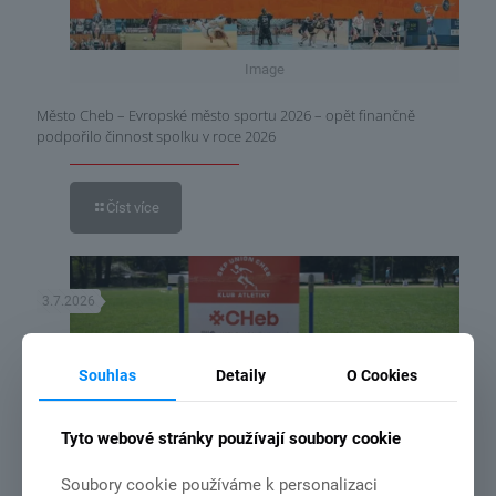
Image
Město Cheb – Evropské město sportu 2026 – opět finančně
podpořilo činnost spolku v roce 2026
Číst více
3.7.2026
Souhlas
Detaily
O Cookies
Tyto webové stránky používají soubory cookie
DSC_2192
Soubory cookie používáme k personalizaci