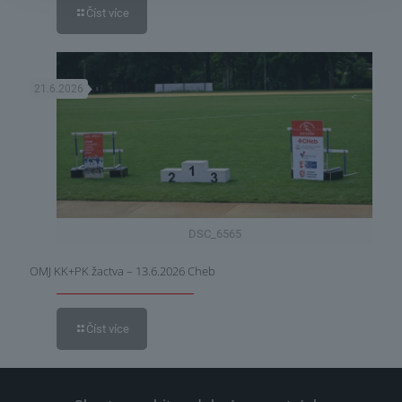
Číst více
21.6.2026
DSC_6565
OMJ KK+PK žactva – 13.6.2026 Cheb
Číst více