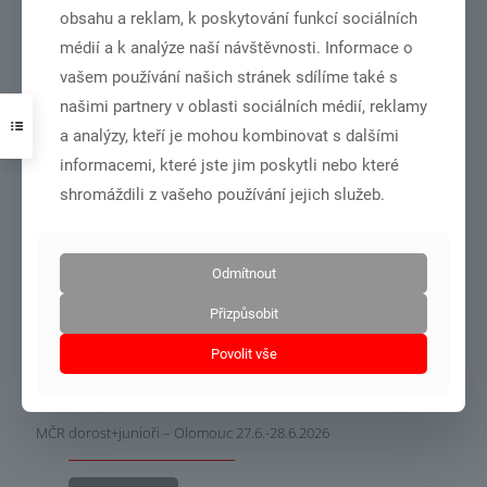
obsahu a reklam, k poskytování funkcí sociálních
NSA vydala rozhodnutí o poskytnutí dotace ze státního rozpočtu
médií a k analýze naší návštěvnosti. Informace o
České republiky pro náš klub
vašem používání našich stránek sdílíme také s
našimi partnery v oblasti sociálních médií, reklamy
Číst více
a analýzy, kteří je mohou kombinovat s dalšími
informacemi, které jste jim poskytli nebo které
shromáždili z vašeho používání jejich služeb.
3.7.2026
Odmítnout
Přizpůsobit
Povolit vše
DSC01001
MČR dorost+junioři – Olomouc 27.6.-28.6.2026