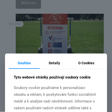
Číst více
3.7.2026
Souhlas
Detaily
O Cookies
DSC_2192
NSA vydala rozhodnutí o poskytnutí dotace ze státního rozpočtu
Tyto webové stránky používají soubory cookie
České republiky pro náš klub
Soubory cookie používáme k personalizaci
obsahu a reklam, k poskytování funkcí sociálních
Číst více
médií a k analýze naší návštěvnosti. Informace o
vašem používání našich stránek sdílíme také s