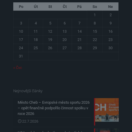
Po
Út
St
Čt
Pá
So
Ne
1
2
3
4
5
6
7
8
9
10
11
12
13
14
15
16
17
18
19
20
21
22
23
24
25
26
27
28
29
30
31
« Čvc
Nejnovější články
Město Cheb – Evropské město sportu 2026
– opět finančně podpořilo činnost spolku v
roce 2026
22.7.2026