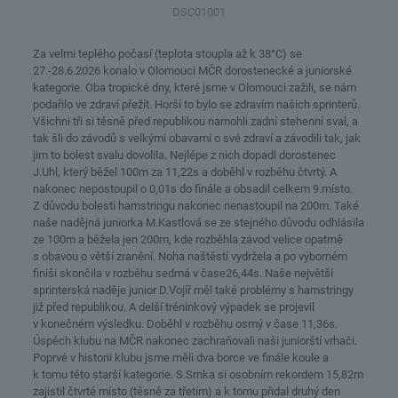
DSC01001
Za velmi teplého počasí (teplota stoupla až k 38°C) se
27.-28.6.2026 konalo v Olomouci MČR dorostenecké a juniorské
kategorie. Oba tropické dny, které jsme v Olomouci zažili, se nám
podařilo ve zdraví přežít. Horší to bylo se zdravím našich sprinterů.
Všichni tři si těsně před republikou namohli zadní stehenní sval, a
tak šli do závodů s velkými obavami o své zdraví a závodili tak, jak
jim to bolest svalu dovolila. Nejlépe z nich dopadl dorostenec
J.Uhl, který běžel 100m za 11,22s a doběhl v rozběhu čtvrtý. A
nakonec nepostoupil o 0,01s do finále a obsadil celkem 9.místo.
Z důvodu bolesti hamstringu nakonec nenastoupil na 200m. Také
naše nadějná juniorka M.Kastlová se ze stejného důvodu odhlásila
ze 100m a běžela jen 200m, kde rozběhla závod velice opatrně
s obavou o větší zranění. Noha naštěstí vydržela a po výborném
finiši skončila v rozběhu sedmá v čase26,44s. Naše největší
sprinterská naděje junior D.Vojíř měl také problémy s hamstringy
již před republikou. A delší tréninkový výpadek se projevil
v konečném výsledku. Doběhl v rozběhu osmý v čase 11,36s.
Úspěch klubu na MČR nakonec zachraňovali naši juniorští vrhači.
Poprvé v historii klubu jsme měli dva borce ve finále koule a
k tomu této starší kategorie. S.Srnka si osobním rekordem 15,82m
zajistil čtvrté místo (těsně za třetím) a k tomu přidal druhý den