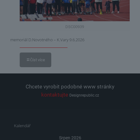
DSC00939
memoriál D.Novotného – K.Vary 9.6.2026
Číst více
Chcete vyrobit podobné www stránky
kontaktujte
Designrepublic.cz
Kalendář
Srpen 2026