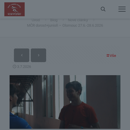
MČR dorost+junioři – Olomouc 27.6.-28.6.2026
Úvod
Blog
Nové články
MČR dorost+junioři – Olomouc 27.6.-28.6.2026
Vše
3.7.2026