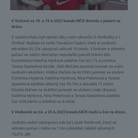
V Ostravě se 18. a 19.6.2022 konalo MČR dorostu a juniorů na
dráze.
Z našeho klubu byli vybráni díky svým výkonům 2 čtvrtkařky a 1
čtvrtkař. Nejlépe se vedlo Tomášovi Čadovi, který si osobním
rekordem 52,10s vybojoval celkově 10.místo. V horkém a větrném
počasí se našim děvčatům nepodařilo pokořit hranici 60s.
Dorostenka Kateřina Hynková zaběhla čas 60,17s a juniorka
Tereza Speierlová 60,08s. Obě děvčata zaostala kousek za svým
osobním rekordem. Krátká štafeta na 4x100m juniorek ve složení
Dominika Hejdová, Kateřina Hynková, Nina Peterková a Tereza
Speierlová zaběhla výborný čas 49,78s a obsadila 11.místo.
Dlouhá štafeta na 4x400m juniorek ve složení Linda Ubryová,
Kateřina Hynková, Nina Peterková a Tereza Speierlová zaběhla
čas 4:06,04min a doběhla na 9.místě.
V Hodoníně se 24. a 25.6.2022 konalo MČR mužů a žen na dráze.
Jediným našim zástupcem zde byl Lukáš Petrikovič, který ve
větrném počasí v běhu na 110m překážek zaběhl výborných
15,07s. ptir