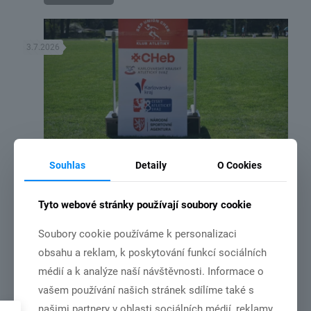
3.7.2026
DSC_2192
Souhlas
Detaily
O Cookies
NSA vydala rozhodnutí o poskytnutí dotace ze státního rozpočtu
České republiky pro náš klub
Tyto webové stránky používají soubory cookie
Soubory cookie používáme k personalizaci
Číst více
obsahu a reklam, k poskytování funkcí sociálních
médií a k analýze naší návštěvnosti. Informace o
vašem používání našich stránek sdílíme také s
3.7.2026
našimi partnery v oblasti sociálních médií, reklamy