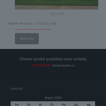
DSC_6565
OMJ KK+PK žactva – 13.6.2026 Cheb
Číst více
Chcete vyrobit podobné www stránky
kontaktujte
Designrepublic.cz
Kalendář
Srpen 2026
Po
Út
St
Čt
Pá
So
Ne