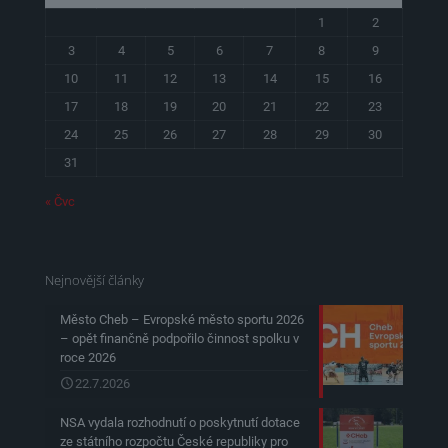
1
2
3
4
5
6
7
8
9
10
11
12
13
14
15
16
17
18
19
20
21
22
23
24
25
26
27
28
29
30
31
« Čvc
Nejnovější články
Město Cheb – Evropské město sportu 2026
– opět finančně podpořilo činnost spolku v
roce 2026
22.7.2026
NSA vydala rozhodnutí o poskytnutí dotace
ze státního rozpočtu České republiky pro