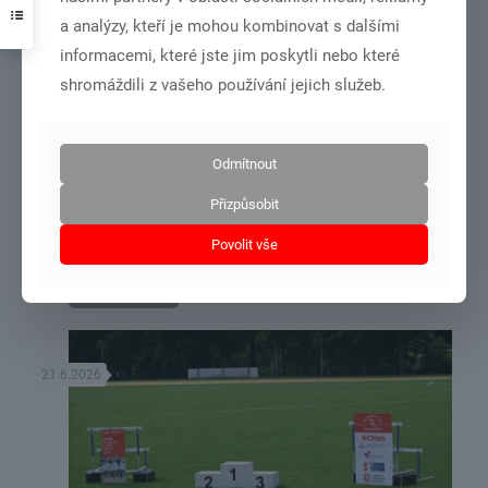
a analýzy, kteří je mohou kombinovat s dalšími
informacemi, které jste jim poskytli nebo které
shromáždili z vašeho používání jejich služeb.
Odmítnout
DSC01001
Přizpůsobit
MČR dorost+junioři – Olomouc 27.6.-28.6.2026
Povolit vše
Číst více
21.6.2026