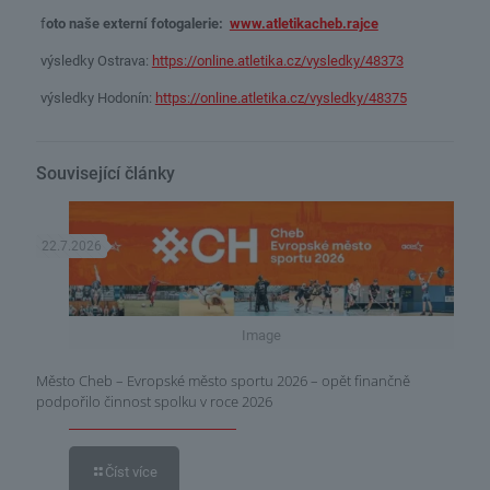
f
oto naše externí fotogalerie:
www.atletikacheb.rajce
výsledky Ostrava:
https://online.atletika.cz/vysledky/48373
výsledky Hodonín:
https://online.atletika.cz/vysledky/48375
Související články
22.7.2026
Image
Město Cheb – Evropské město sportu 2026 – opět finančně
podpořilo činnost spolku v roce 2026
Číst více