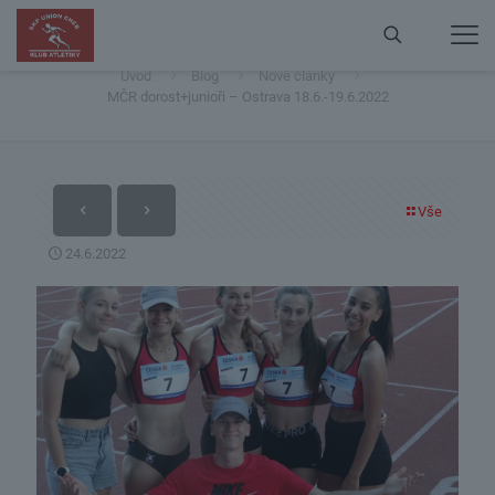
MČR dorost+junioři – Ostrava 18.6.-19.6.2022
Úvod
Blog
Nové články
MČR dorost+junioři – Ostrava 18.6.-19.6.2022
Vše
24.6.2022