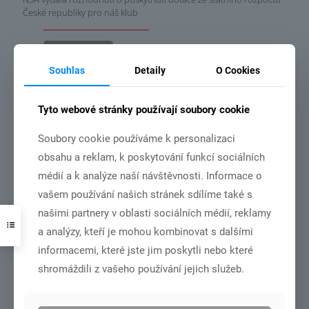
České republiky pro náš klub
Číst více
Souhlas
Detaily
O Cookies
Tyto webové stránky používají soubory cookie
3.7.2026
Soubory cookie používáme k personalizaci
obsahu a reklam, k poskytování funkcí sociálních
médií a k analýze naší návštěvnosti. Informace o
vašem používání našich stránek sdílíme také s
našimi partnery v oblasti sociálních médií, reklamy
DSC01001
a analýzy, kteří je mohou kombinovat s dalšími
informacemi, které jste jim poskytli nebo které
MČR dorost+junioři – Olomouc 27.6.-28.6.2026
shromáždili z vašeho používání jejich služeb.
Číst více