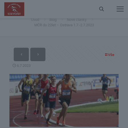
MČR do 22let – Ostrava 1.7.-2.7.2023
Úvod
Blog
Nové články
MČR do 22let – Ostrava 1.7.-2.7.2023
Vše
6.7.2023