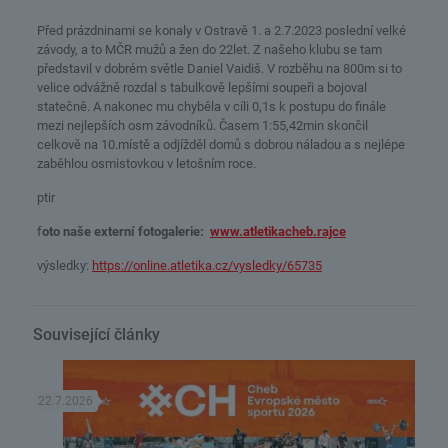
Před prázdninami se konaly v Ostravě 1. a 2.7.2023 poslední velké
závody, a to MČR mužů a žen do 22let. Z našeho klubu se tam
představil v dobrém světle Daniel Vaidiš. V rozběhu na 800m si to
velice odvážně rozdal s tabulkově lepšími soupeři a bojoval
statečně. A nakonec mu chyběla v cíli 0,1s k postupu do finále
mezi nejlepších osm závodníků. Časem 1:55,42min skončil
celkově na 10.místě a odjížděl domů s dobrou náladou a s nejlépe
zaběhlou osmistovkou v letošním roce.
ptir
f
oto naše externí fotogalerie:
www.atletikacheb.rajce
výsledky:
https://online.atletika.cz/vysledky/65735
Související články
22.7.2026