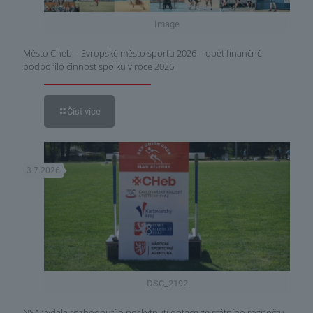
Image
Město Cheb – Evropské město sportu 2026 – opět finančně
podpořilo činnost spolku v roce 2026
Číst více
3.7.2026
DSC_2192
NSA vydala rozhodnutí o poskytnutí dotace ze státního rozpočtu