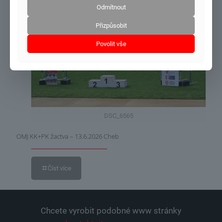
Odmítnout
Přizpůsobit
21.6.2026
Povolit vše
DSC_6565
OMJ KK+PK žactva – 13.6.2026 Cheb
Číst více
Chcete vyrobit podobné www stránky