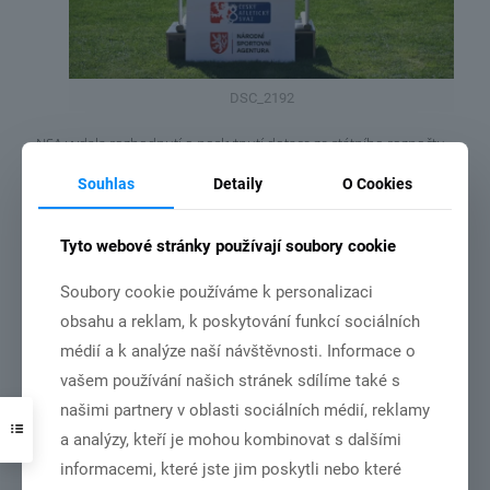
DSC_2192
NSA vydala rozhodnutí o poskytnutí dotace ze státního rozpočtu
České republiky pro náš klub
Souhlas
Detaily
O Cookies
Číst více
Tyto webové stránky používají soubory cookie
Soubory cookie používáme k personalizaci
obsahu a reklam, k poskytování funkcí sociálních
3.7.2026
médií a k analýze naší návštěvnosti. Informace o
vašem používání našich stránek sdílíme také s
našimi partnery v oblasti sociálních médií, reklamy
a analýzy, kteří je mohou kombinovat s dalšími
informacemi, které jste jim poskytli nebo které