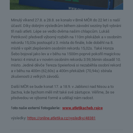
Minulý víkend 27.8. a 28.8. se konalo v Brně MČR do 22 let i s naší
účastí. Díky dobrým výsledkům během závodní sezóny byli vybráni
tři naši atleti. Lépe se vedlo dvěma našim chlapcům. Lukáš
Petrikovič předvedl výborný rozběh na 110m překážek a v osobním
rekordu 15,03s postoupil z 3. místa do finále, kde doběhl na 8.
místě v opět zlepšeném osobním rekordu 15,02s. Také Honza
Šebo bojoval jako lev a v běhu na 1500m poprvé pokořil magickou
hranici 4 minut a v novém osobním rekordu 3:59,56min obsadil 10.
místo. Jediné děvče Tereza Speierlová si nezaběhla osobní rekord
a v běhu na 400m (62,60s) a 400m překážek (70,94s) sbírala
zkušenosti z velkých závodů.
Další MČR se bude konat 17. a 18.9. v Jablonci nad Nisou a to
žactva, kde bychom měli mít také své zástupce. Věříme, že se
předvedou ve výborné formě a udělají nám radost.
f
oto naše externí fotogalerie:
www.atletikacheb.rajce
výsledky:
https://online.atletika.cz/vysledky/48381