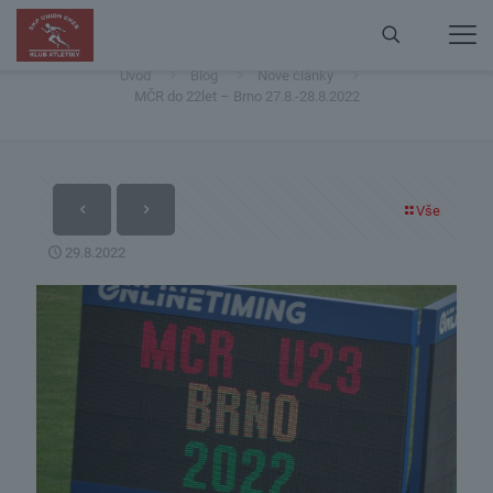
MČR do 22let – Brno 27.8.-28.8.2022
Úvod
Blog
Nové články
MČR do 22let – Brno 27.8.-28.8.2022
Vše
29.8.2022