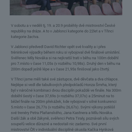
V sobotu a v neděli tj, 19. a 20.9 proběhly dvě mistrovství České
republiky na dráze. A to v Jablonci kategorie do 22let a v Třinci
kategorie žactva.
V Jablonci předvedl David Richter opět své kvality a i přes
tréninkové výpadky během roku si vybojoval dvě finálové umístění.
Svěřenec Míly Nováka si na nejkratší trati v běhu na 100m doběhl
pro 7.místo v čase 11,05s (v rozběhu 10,98s). Druhý den v běhu na
200m dopadl ještě lépe a v čase 21,95s finišoval jako čtvrtý.
V Třinci jsme měli také své zástupce, dvě děvčata a dva chlapce.
Nejlépe si vedl dle tabulkových předpokladů Honza Šmrha, který
byl v náročné kombinaci dvou disciplín pokaždé ve finále. Na 300m
doběhl šestý v čase 37,69s (v rozběhu 37,07s) a 25minut na to
běžel finále na 200m překážek, kde vybojoval v silné konkurenci
5.místo v čase 26,77s (v rozběhu 26,67s). Svými výkony potěšil
své trenéry Petra Plaňanského, Jana Kastnera a Mílu Nováka.
Další žák a obě žákyně, svěřenci Petra Tiraly, poznávali sílu svých
soupeřů velice důrazně a nedostali nic zadarmo. Své první
mistrovství ČR v individuální disciplíně okusila Kačka Hynková