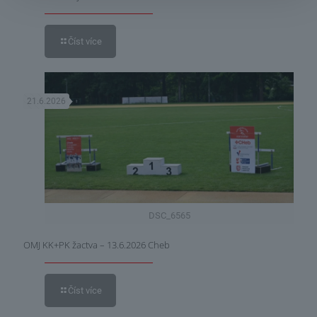
Číst více
21.6.2026
DSC_6565
OMJ KK+PK žactva – 13.6.2026 Cheb
Číst více