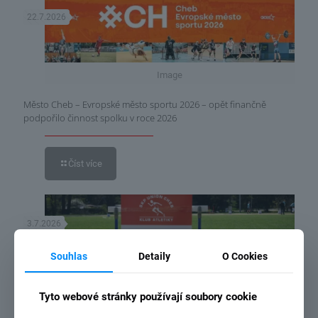
22.7.2026
Image
Město Cheb – Evropské město sportu 2026 – opět finančně
podpořilo činnost spolku v roce 2026
Číst více
3.7.2026
Souhlas
Detaily
O Cookies
Tyto webové stránky používají soubory cookie