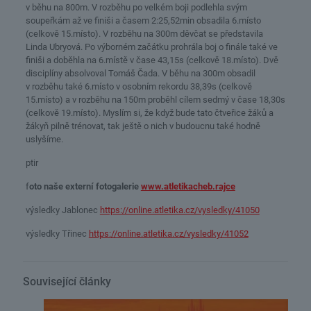
v běhu na 800m. V rozběhu po velkém boji podlehla svým
soupeřkám až ve finiši a časem 2:25,52min obsadila 6.místo
(celkově 15.místo). V rozběhu na 300m děvčat se představila
Linda Ubryová. Po výborném začátku prohrála boj o finále také ve
finiši a doběhla na 6.místě v čase 43,15s (celkově 18.místo). Dvě
disciplíny absolvoval Tomáš Čada. V běhu na 300m obsadil
v rozběhu také 6.místo v osobním rekordu 38,39s (celkově
15.místo) a v rozběhu na 150m proběhl cílem sedmý v čase 18,30s
(celkově 19.místo). Myslím si, že když bude tato čtveřice žáků a
žákyň pilně trénovat, tak ještě o nich v budoucnu také hodně
uslyšíme.
ptir
f
oto naše externí fotogalerie
www.atletikacheb.rajce
výsledky Jablonec
https://online.atletika.cz/vysledky/41050
výsledky Třinec
https://online.atletika.cz/vysledky/41052
Související články