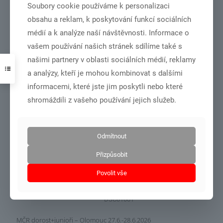
Soubory cookie používáme k personalizaci
DSC_2192
obsahu a reklam, k poskytování funkcí sociálních
médií a k analýze naší návštěvnosti. Informace o
NSA vydala rozhodnutí o poskytnutí dotace ze státního rozpočtu
České republiky pro náš klub
vašem používání našich stránek sdílíme také s
našimi partnery v oblasti sociálních médií, reklamy
a analýzy, kteří je mohou kombinovat s dalšími
Číst více
informacemi, které jste jim poskytli nebo které
shromáždili z vašeho používání jejich služeb.
3.7.2026
Odmítnout
Přizpůsobit
Povolit vše
DSC01001
MČR dorost+junioři – Olomouc 27.6.-28.6.2026