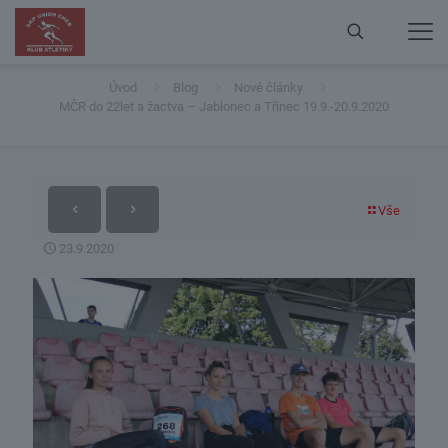
MČR do 22let a žactva – Jablonec a Třinec
19.9.-20.9.2020
Úvod
Blog
Nové články
MČR do 22let a žactva – Jablonec a Třinec 19.9.-20.9.2020
Vše
23.9.2020