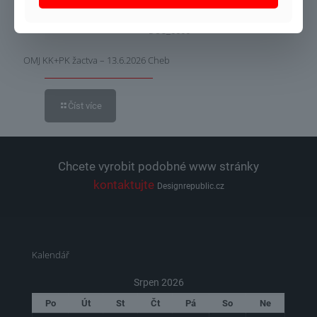
DSC_6565
OMJ KK+PK žactva – 13.6.2026 Cheb
Číst více
Chcete vyrobit podobné www stránky
kontaktujte
Designrepublic.cz
Kalendář
Srpen 2026
Po
Út
St
Čt
Pá
So
Ne