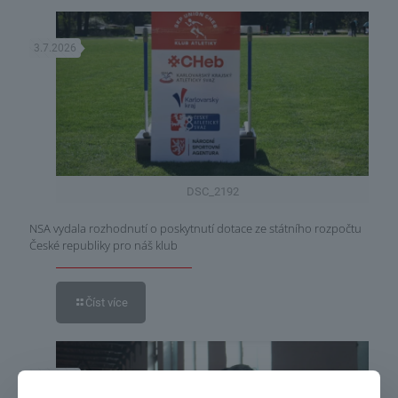
3.7.2026
DSC_2192
NSA vydala rozhodnutí o poskytnutí dotace ze státního rozpočtu
České republiky pro náš klub
Číst více
3.7.2026