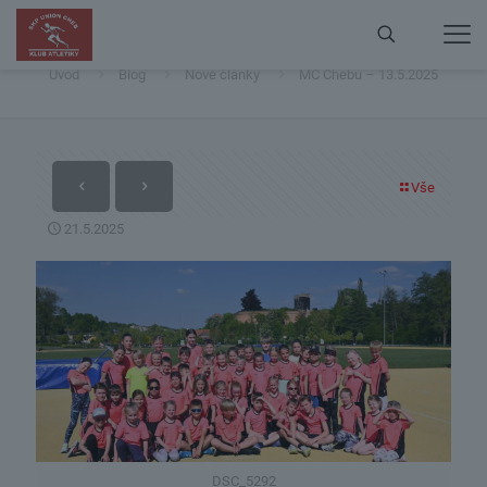
MC Chebu – 13.5.2025
Úvod
Blog
Nové články
MC Chebu – 13.5.2025
Vše
21.5.2025
DSC_5292