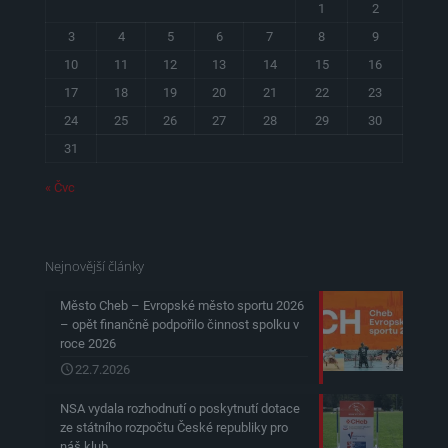
1
2
3
4
5
6
7
8
9
10
11
12
13
14
15
16
17
18
19
20
21
22
23
24
25
26
27
28
29
30
31
« Čvc
Nejnovější články
Město Cheb – Evropské město sportu 2026
– opět finančně podpořilo činnost spolku v
roce 2026
22.7.2026
NSA vydala rozhodnutí o poskytnutí dotace
ze státního rozpočtu České republiky pro
náš klub