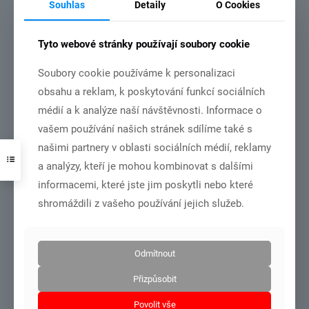
Souhlas
Detaily
O Cookies
Tyto webové stránky používají soubory cookie
Soubory cookie používáme k personalizaci
obsahu a reklam, k poskytování funkcí sociálních
DSC01001
médií a k analýze naší návštěvnosti. Informace o
MČR dorost+junioři – Olomouc 27.6.-28.6.2026
vašem používání našich stránek sdílíme také s
našimi partnery v oblasti sociálních médií, reklamy
a analýzy, kteří je mohou kombinovat s dalšími
Číst více
informacemi, které jste jim poskytli nebo které
shromáždili z vašeho používání jejich služeb.
21.6.2026
Odmítnout
Přizpůsobit
Povolit vše