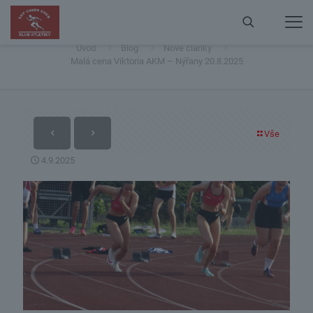
Malá cena Viktoria AKM – Nýřany 20.8.2025
Úvod
Blog
Nové články
Malá cena Viktoria AKM – Nýřany 20.8.2025
Vše
4.9.2025