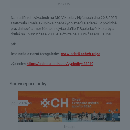
DSC00511
Na tradičních závodech na MC Viktoria v Nýřanech dne 20.8.2025
startovala i malá skupinka chebských atletů a atletek. V poklidné
prázdninové atmosféře se nejvíce dařilo T.Speierlové, která byla
druhá na 150m v čase 20,16s a čtvrtá na 100m časem 13,35s.
ptir
f
oto naše externí fotogalerie:
www.atletikacheb.rajce
výsledky:
https://online.atletika.cz/vysledky/83819
Související články
22.7.2026
Image