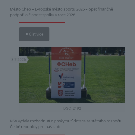
Město Cheb – Evropské město sportu 2026 – opět finančně
podpořilo činnost spolku v roce 2026
Číst více
3.7.2026
DSC_2192
NSA vydala rozhodnutí o poskytnutí dotace ze státního rozpočtu
České republiky pro náš klub