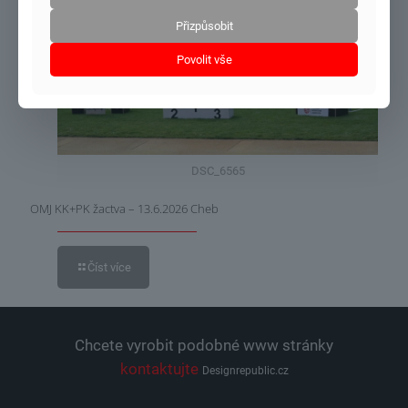
21.6.2026
Přizpůsobit
Povolit vše
DSC_6565
OMJ KK+PK žactva – 13.6.2026 Cheb
Číst více
Chcete vyrobit podobné www stránky
kontaktujte
Designrepublic.cz