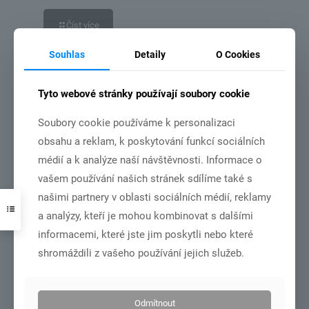
Číst více
Souhlas
Detaily
O Cookies
3.7.2026
Tyto webové stránky používají soubory cookie
Soubory cookie používáme k personalizaci
obsahu a reklam, k poskytování funkcí sociálních
médií a k analýze naší návštěvnosti. Informace o
vašem používání našich stránek sdílíme také s
DSC01001
našimi partnery v oblasti sociálních médií, reklamy
a analýzy, kteří je mohou kombinovat s dalšími
MČR dorost+junioři – Olomouc 27.6.-28.6.2026
informacemi, které jste jim poskytli nebo které
shromáždili z vašeho používání jejich služeb.
Číst více
Odmítnout