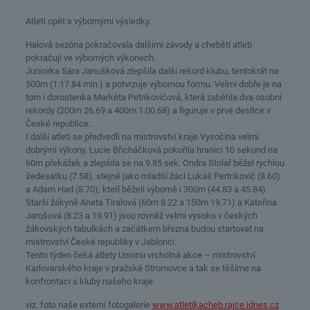
Atleti opět s výbornými výsledky.
Halová sezóna pokračovala dalšími závody a chebští atleti
pokračují ve výborných výkonech.
Juniorka Sára Janušková zlepšila další rekord klubu, tentokrát na
500m (1:17.84 min.) a potvrzuje výbornou formu. Velmi dobře je na
tom i dorostenka Markéta Petrikovičová, která zaběhla dva osobní
rekordy (200m 26.69 a 400m 1:00.68) a figuruje v prvé desítce v
České republice..
I další atleti se předvedli na mistrovství kraje Vysočina velmi
dobrými výkony. Lucie Břicháčková pokořila hranici 10 sekund na
60m překážek a zlepšila se na 9.85 sek. Ondra Stolař běžel rychlou
šedesátku (7.58), stejně jako mladší žáci Lukáš Pertrikovič (8.60)
a Adam Had (8.70), kteří běželi výborně i 300m (44.83 a 45.84).
Starší žákyně Aneta Tiralová (60m 8.22 a 150m 19.71) a Kateřina
Jarošová (8.23 a 19.91) jsou rovněž velmi vysoko v českých
žákovských tabulkách a začátkem března budou startovat na
mistrovství České republiky v Jablonci.
Tento týden čeká atlety Unionu vrcholná akce – mistrovství
Karlovarského kraje v pražské Stromovce a tak se těšíme na
konfrontaci s kluby našeho kraje.
viz. foto naše externí fotogalerie
www.atletikacheb.rajce.idnes.cz