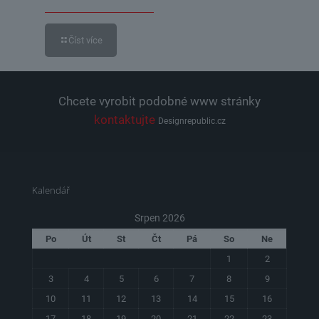
Číst více
Chcete vyrobit podobné www stránky
kontaktujte
Designrepublic.cz
Kalendář
Srpen 2026
Po
Út
St
Čt
Pá
So
Ne
1
2
3
4
5
6
7
8
9
10
11
12
13
14
15
16
17
18
19
20
21
22
23