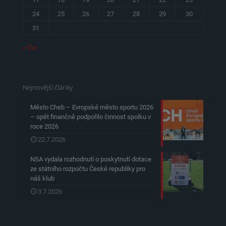
24
25
26
27
28
29
30
31
« Čvc
Nejnovější články
Město Cheb – Evropské město sportu 2026
– opět finančně podpořilo činnost spolku v
roce 2026
22.7.2026
NSA vydala rozhodnutí o poskytnutí dotace
ze státního rozpočtu České republiky pro
náš klub
3.7.2026