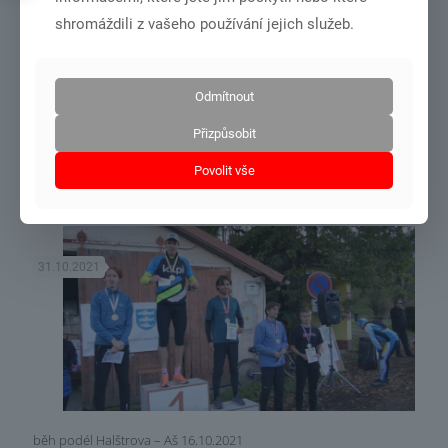
shromáždili z vašeho používání jejich služeb.
Odmítnout
soustředění podzimní Domažlice 26.10.÷30.10.2021
Přizpůsobit
Povolit vše
Číst více
31.10.2021
běh podél Halštrova – Aš 16.10.2021