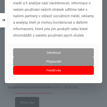
médií a k analýze naší návštěvnosti. Informace o
vašem používání našich stránek sdílíme také s
MČR družstev v roce 2022 bude v Chebu.
našimi partnery v oblasti sociálních médií, reklamy
a analýzy, kteří je mohou kombinovat s dalšími
Číst více
informacemi, které jste jim poskytli nebo které
shromáždili z vašeho používání jejich služeb.
31.10.2021
Odmítnout
Přizpůsobit
Povolit vše
soustředění podzimní Domažlice 26.10.÷30.10.2021
Číst více