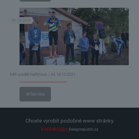
31.10.2021
běh podél Halštrova – Aš 16.10.2021
Číst více
Chcete vyrobit podobné www stránky
kontaktujte
Designrepublic.cz