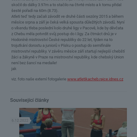
skočil do dálky 3.97m a to stačilo na čtvrté místo a k tomu přidal
šesté pořadí na 60m (8.73).
Atleti ted‘ tedy začali závodit ve druhé části sezóny 2015 a během
měsíce srpna a září je čeká velká spousta důležitých závodů. Nyní
o víkendu třeba poslední kolo druhé ligy v Pacově, kde by děvčata
z Chebu měla potvrdit svůj postup do I.ligy. Za čtrnáct dnů je v
Hodoníně mistrovství České republiky do 22 let, týden na to
trojutkání dorostu a juniorů v Písku o postup do semifinále
mistrovství republiky. V závěru měsíce září startují nejlepší chebští
žáci a žákyně v Praze na mistrovství republiky, kde chebský Union
není bez šancí na medaile!
jak
viz. foto naše externí fotogalerie
www.atletikacheb.rajce.idnes.cz
Související články
6.12.2022