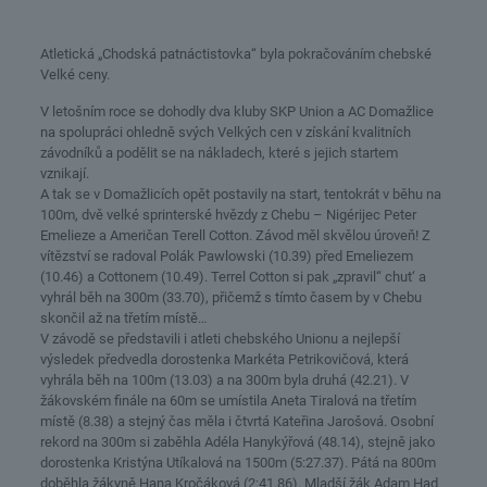
Atletická „Chodská patnáctistovka“ byla pokračováním chebské
Velké ceny.
V letošním roce se dohodly dva kluby SKP Union a AC Domažlice
na spolupráci ohledně svých Velkých cen v získání kvalitních
závodníků a podělit se na nákladech, které s jejich startem
vznikají.
A tak se v Domažlicích opět postavily na start, tentokrát v běhu na
100m, dvě velké sprinterské hvězdy z Chebu – Nigérijec Peter
Emelieze a Američan Terell Cotton. Závod měl skvělou úroveň! Z
vítězství se radoval Polák Pawlowski (10.39) před Emeliezem
(10.46) a Cottonem (10.49). Terrel Cotton si pak „zpravil“ chut‘ a
vyhrál běh na 300m (33.70), přičemž s tímto časem by v Chebu
skončil až na třetím místě…
V závodě se představili i atleti chebského Unionu a nejlepší
výsledek předvedla dorostenka Markéta Petrikovičová, která
vyhrála běh na 100m (13.03) a na 300m byla druhá (42.21). V
žákovském finále na 60m se umístila Aneta Tiralová na třetím
místě (8.38) a stejný čas měla i čtvrtá Kateřina Jarošová. Osobní
rekord na 300m si zaběhla Adéla Hanykýřová (48.14), stejně jako
dorostenka Kristýna Utíkalová na 1500m (5:27.37). Pátá na 800m
doběhla žákyně Hana Kročáková (2:41.86). Mladší žák Adam Had