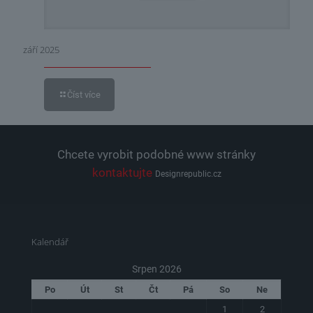
září 2025
Číst více
Chcete vyrobit podobné www stránky
kontaktujte
Designrepublic.cz
Kalendář
Srpen 2026
Po
Út
St
Čt
Pá
So
Ne
1
2