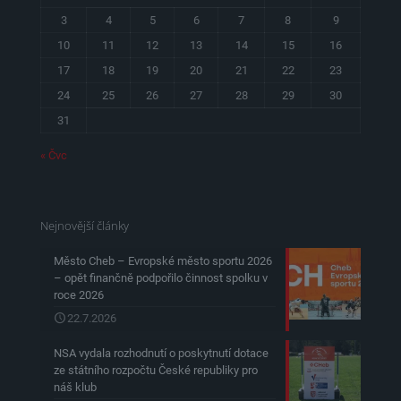
3
4
5
6
7
8
9
10
11
12
13
14
15
16
17
18
19
20
21
22
23
24
25
26
27
28
29
30
31
« Čvc
Nejnovější články
Město Cheb – Evropské město sportu 2026
– opět finančně podpořilo činnost spolku v
roce 2026
22.7.2026
NSA vydala rozhodnutí o poskytnutí dotace
ze státního rozpočtu České republiky pro
náš klub