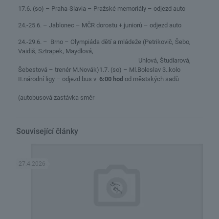
17.6. (so) – Praha-Slavia – Pražské memoriály – odjezd auto
24.-25.6. – Jablonec – MČR dorostu + juniorů – odjezd auto
24.-29.6. – Brno – Olympiáda dětí a mládeže (Petrikovič, Šebo,
Vaidiš, Sztrapek, Maydlová,
Uhlová, Študlarová,
Šebestová – trenér M.Novák)1.7. (so) – Ml.Boleslav 3..kolo
II.národní ligy – odjezd bus v
6:00 hod
od městských sadů
(autobusová zastávka směr
Související články
27.4.2026