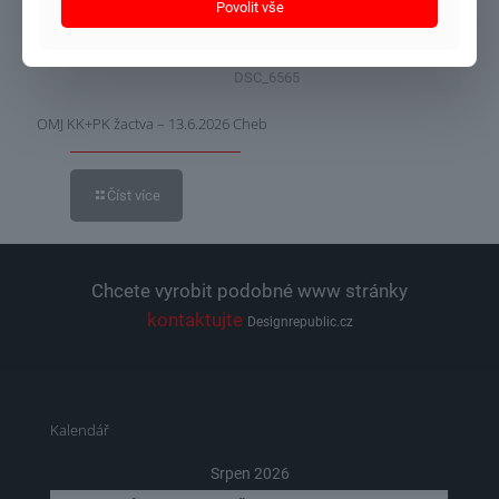
Povolit vše
DSC_6565
OMJ KK+PK žactva – 13.6.2026 Cheb
Číst více
Chcete vyrobit podobné www stránky
kontaktujte
Designrepublic.cz
Kalendář
Srpen 2026