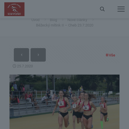
Běžecký mítink II – Cheb 23.7.2020
Úvod
Blog
Nové články
Běžecký mítink II – Cheb 23.7.2020
Vše
25.7.2020