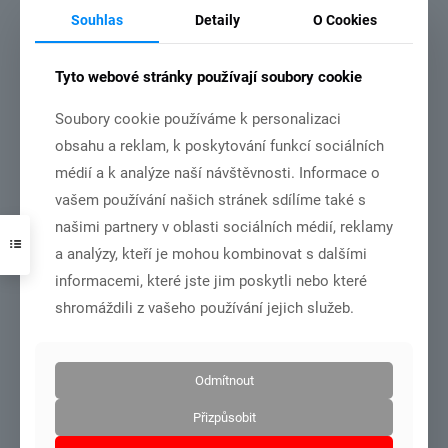
3.7.2026
Souhlas
Detaily
O Cookies
Tyto webové stránky používají soubory cookie
Soubory cookie používáme k personalizaci
obsahu a reklam, k poskytování funkcí sociálních
DSC01001
médií a k analýze naší návštěvnosti. Informace o
vašem používání našich stránek sdílíme také s
MČR dorost+junioři – Olomouc 27.6.-28.6.2026
našimi partnery v oblasti sociálních médií, reklamy
a analýzy, kteří je mohou kombinovat s dalšími
Číst více
informacemi, které jste jim poskytli nebo které
shromáždili z vašeho používání jejich služeb.
21.6.2026
Odmítnout
Přizpůsobit