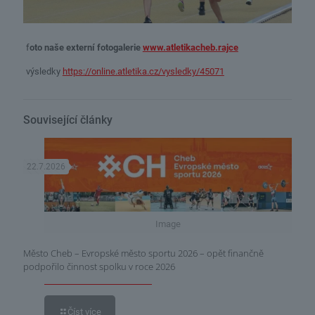
f
oto naše externí fotogalerie
www.atletikacheb.rajce
výsledky
https://online.atletika.cz/vysledky/45071
Související články
22.7.2026
Image
Město Cheb – Evropské město sportu 2026 – opět finančně
podpořilo činnost spolku v roce 2026
Číst více