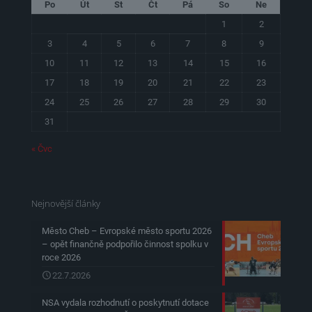
Po
Út
St
Čt
Pá
So
Ne
1
2
3
4
5
6
7
8
9
10
11
12
13
14
15
16
17
18
19
20
21
22
23
24
25
26
27
28
29
30
31
« Čvc
Nejnovější články
Město Cheb – Evropské město sportu 2026
– opět finančně podpořilo činnost spolku v
roce 2026
22.7.2026
NSA vydala rozhodnutí o poskytnutí dotace