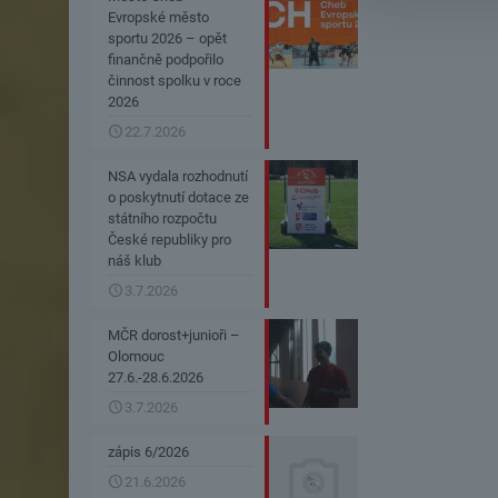
Evropské město
sportu 2026 – opět
finančně podpořilo
činnost spolku v roce
2026
22.7.2026
NSA vydala rozhodnutí
o poskytnutí dotace ze
státního rozpočtu
České republiky pro
náš klub
3.7.2026
MČR dorost+junioři –
Olomouc
27.6.-28.6.2026
3.7.2026
zápis 6/2026
21.6.2026