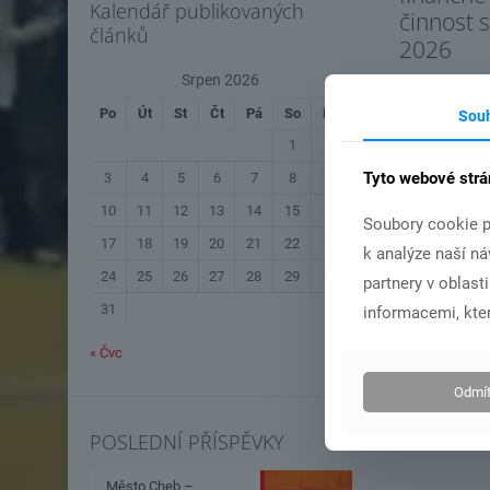
Kalendář publikovaných
činnost 
článků
2026
Srpen 2026
Po
Út
St
Čt
Pá
So
Ne
Sou
Čís
1
2
Tyto webové strá
3
4
5
6
7
8
9
10
11
12
13
14
15
16
Soubory cookie p
17
18
19
20
21
22
23
k analýze naší n
24
25
26
27
28
29
30
partnery v oblast
31
informacemi, kter
« Čvc
Odmít
POSLEDNÍ PŘÍSPĚVKY
Město Cheb –