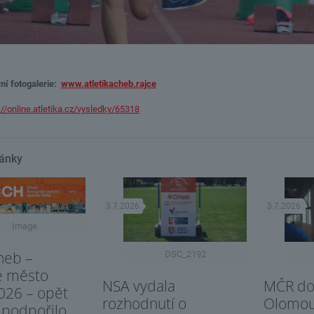
ní fotogalerie:
www.atletikacheb.rajce
://online.atletika.cz/vysledky/65318
lánky
3.7.2026
3.7.2026
Image
heb –
DSC_2192
é město
NSA vydala
MČR dor
026 – opět
rozhodnutí o
Olomo
 podpořilo