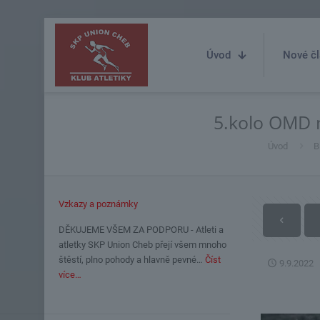
Úvod
Nové čl
5.kolo OMD m
Úvod
B
Vzkazy a poznámky
DĚKUJEME VŠEM ZA PODPORU - Atleti a
atletky SKP Union Cheb přejí všem mnoho
štěstí, plno pohody a hlavně pevné…
Číst
9.9.2022
více…