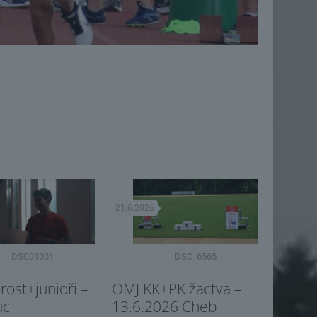
21.6.2026
DSC01001
DSC_6565
ost+junioři –
OMJ KK+PK žactva –
uc
13.6.2026 Cheb