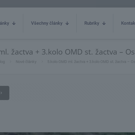
ánky
Všechny články
Rubriky
Kontak
l. žactva + 3.kolo OMD st. žactva – Os
log
Nové články
5.kolo OMD ml. žactva + 3.kolo OMD st. žactva – Os