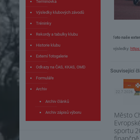
Termínovka
Výsledky klubových závodů
Tréninky
Rekordy a tabulky klubu
f
oto naše exter
Historie klubu
výsledky:
https
Externí fotogalerie
Odkazy na ČAS, KKAS, OMD
Související č
Formuláře
Archiv
22.7.2026
Archiv článků
Archiv zápisů výboru
Město C
Evropsk
sportu 2
finančně