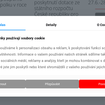
poskytnutí dotace ze
27.6.-2
spolku v roce
státního rozpočtu
České republiky pro
Č
náš klub
hlas
Detaily
O Co
t více
Číst více
nky používají soubory cookie
oužíváme k personalizaci obsahu a reklam, k poskytování funkcí so
ávštěvnosti. Informace o vašem používání našich stránek sdílíme ta
i sociálních médií, reklamy a analýzy, kteří je mohou kombinovat s 
é jste jim poskytli nebo které shromáždili z vašeho používání jejich
nout
Přizpůsobit
Povol