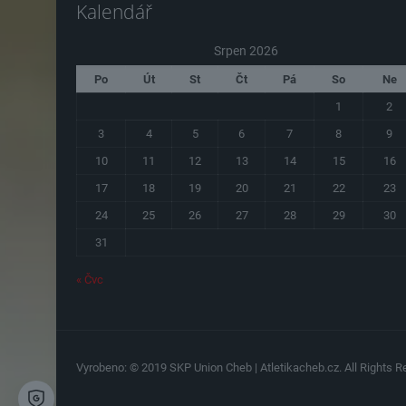
Kalendář
Srpen 2026
Po
Út
St
Čt
Pá
So
Ne
1
2
3
4
5
6
7
8
9
10
11
12
13
14
15
16
17
18
19
20
21
22
23
24
25
26
27
28
29
30
31
« Čvc
Vyrobeno: © 2019 SKP Union Cheb | Atletikacheb.cz. All Rights Re