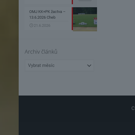
OMJ KK+PK žactva –
13.6.2026 Cheb
21.6.2026
Archiv článků
Archiv
článků
C