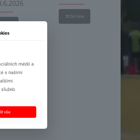
8.6.2026
Číst více
íst více
okies
ciálních médií a
ké s našimi
dalšími
 služeb.
it vše